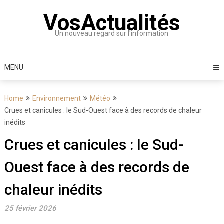
Skip
VosActualités
to
content
Un nouveau regard sur l'information
MENU
Home
Environnement
Météo
Crues et canicules : le Sud-Ouest face à des records de chaleur
inédits
Crues et canicules : le Sud-
Ouest face à des records de
chaleur inédits
25 février 2026